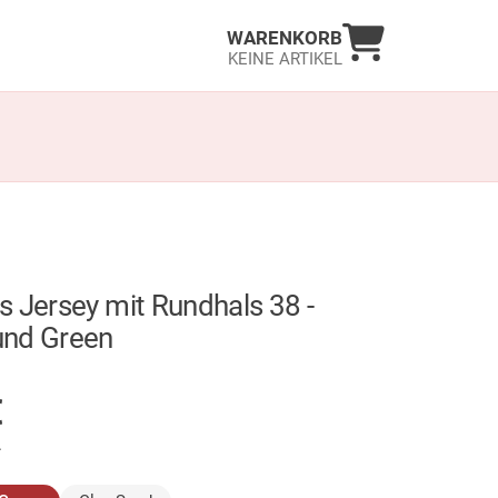
Warenkorb an
WARENKORB
KEINE ARTIKEL
 Jersey mit Rundhals 38 -
nd Green
GER
€
.