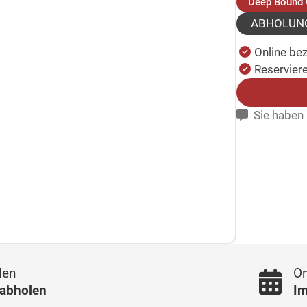
Deep Bound 
ABHOLUN
Online be
Reserviere
Sie haben 
len
On
 abholen
Im