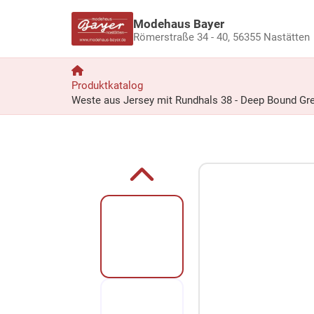
Modehaus Bayer
Römerstraße 34 - 40,
56355 Nastätten
Produktkatalog
Weste aus Jersey mit Rundhals 38 - Deep Bound Gr
Zum Produkt springen
Zur Produktbeschreibung springen