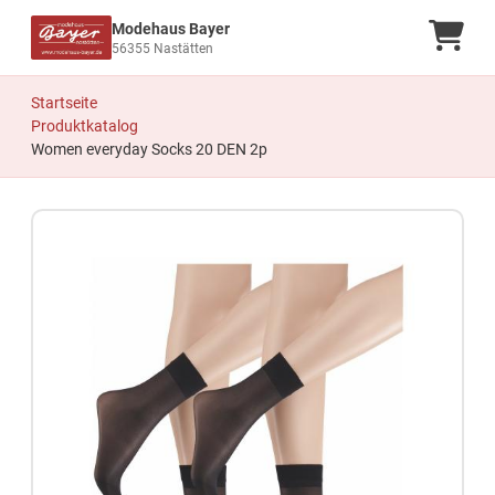
Modehaus Bayer
Ware
56355 Nastätten
Startseite
Produktkatalog
Women everyday Socks 20 DEN 2p
Zum Produkt springen
Zur Produktbeschreibung springen