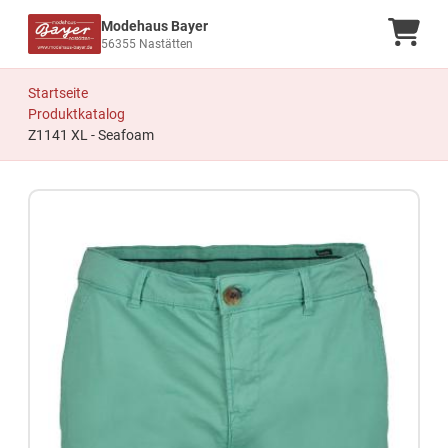
Modehaus Bayer
Ware
56355 Nastätten
Startseite
Produktkatalog
Z1141 XL - Seafoam
Zum Produkt springen
Zur Produktbeschreibung springen