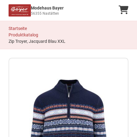
Modehaus Bayer
Ware
56355 Nastätten
Startseite
Produktkatalog
Zip Troyer, Jacquard Blau XXL
Zum Produkt springen
Zur Produktbeschreibung springen